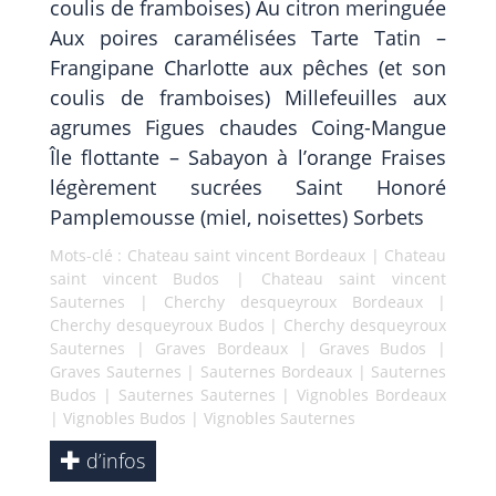
coulis de framboises) Au citron meringuée
Aux poires caramélisées Tarte Tatin –
Frangipane Charlotte aux pêches (et son
coulis de framboises) Millefeuilles aux
agrumes Figues chaudes Coing-Mangue
Île flottante – Sabayon à l’orange Fraises
légèrement sucrées Saint Honoré
Pamplemousse (miel, noisettes) Sorbets
Mots-clé :
Chateau saint vincent Bordeaux
|
Chateau
saint vincent Budos
|
Chateau saint vincent
Sauternes
|
Cherchy desqueyroux Bordeaux
|
Cherchy desqueyroux Budos
|
Cherchy desqueyroux
Sauternes
|
Graves Bordeaux
|
Graves Budos
|
Graves Sauternes
|
Sauternes Bordeaux
|
Sauternes
Budos
|
Sauternes Sauternes
|
Vignobles Bordeaux
|
Vignobles Budos
|
Vignobles Sauternes
d’infos