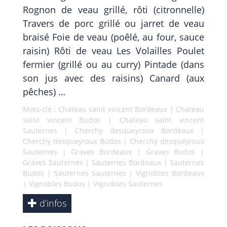
Rognon de veau grillé, rôti (citronnelle)
Travers de porc grillé ou jarret de veau
braisé Foie de veau (poêlé, au four, sauce
raisin) Rôti de veau Les Volailles Poulet
fermier (grillé ou au curry) Pintade (dans
son jus avec des raisins) Canard (aux
pêches) …
Mots-clé :
Chateau saint vincent Bordeaux
|
Chateau
saint vincent Budos
|
Chateau saint vincent
Sauternes
|
Cherchy desqueyroux Bordeaux
|
Cherchy desqueyroux Budos
|
Cherchy desqueyroux
Sauternes
|
Graves Bordeaux
|
Graves Budos
|
Graves Sauternes
|
Sauternes Bordeaux
|
Sauternes
Budos
|
Sauternes Sauternes
|
Vignobles Bordeaux
|
Vignobles Budos
|
Vignobles Sauternes
d’infos