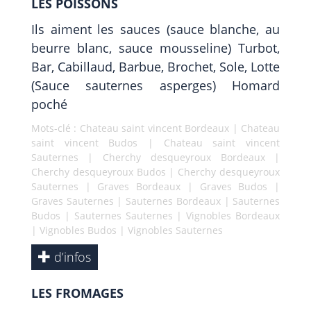
LES POISSONS
Ils aiment les sauces (sauce blanche, au
beurre blanc, sauce mousseline) Turbot,
Bar, Cabillaud, Barbue, Brochet, Sole, Lotte
(Sauce sauternes asperges) Homard
poché
Mots-clé :
Chateau saint vincent Bordeaux
|
Chateau
saint vincent Budos
|
Chateau saint vincent
Sauternes
|
Cherchy desqueyroux Bordeaux
|
Cherchy desqueyroux Budos
|
Cherchy desqueyroux
Sauternes
|
Graves Bordeaux
|
Graves Budos
|
Graves Sauternes
|
Sauternes Bordeaux
|
Sauternes
Budos
|
Sauternes Sauternes
|
Vignobles Bordeaux
|
Vignobles Budos
|
Vignobles Sauternes
d’infos
LES FROMAGES