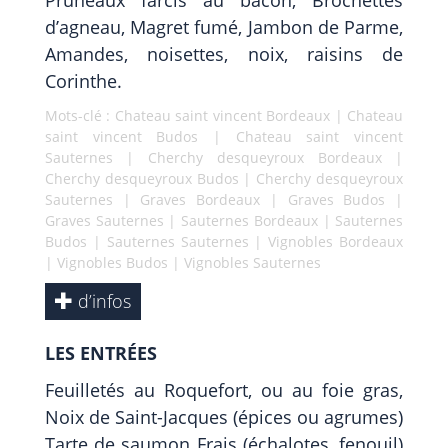
Pruneaux farcis au bacon, Brochettes
d’agneau, Magret fumé, Jambon de Parme,
Amandes, noisettes, noix, raisins de
Corinthe.
Mots-clé :
Chateau saint vincent Bordeaux
|
Chateau
saint vincent Budos
|
Chateau saint vincent
Sauternes
|
Cherchy desqueyroux Bordeaux
|
Cherchy desqueyroux Budos
|
Cherchy desqueyroux
Sauternes
|
Graves Bordeaux
|
Graves Budos
|
Graves Sauternes
|
Sauternes Bordeaux
|
Sauternes
Budos
|
Sauternes Sauternes
|
Vignobles Bordeaux
|
Vignobles Budos
|
Vignobles Sauternes
d’infos
LES ENTRÉES
Feuilletés au Roquefort, ou au foie gras,
Noix de Saint-Jacques (épices ou agrumes)
Tarte de saumon Frais (échalotes, fenouil)