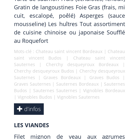
Gratin de langoustines Foie Gras (frais, mi
cuit, escalopé, poêlé) Asperges (sauce
mousseline) Les huîtres Tout assortiment
de cuisine chinoise ou japonaise Soufflé
au Roquefort
Mots-clé :
Chateau saint vincent Bordeaux
|
Chateau
saint vincent Budos
|
Chateau saint vincent
Sauternes
|
Cherchy desqueyroux Bordeaux
|
Cherchy desqueyroux Budos
|
Cherchy desqueyroux
Sauternes
|
Graves Bordeaux
|
Graves Budos
|
Graves Sauternes
|
Sauternes Bordeaux
|
Sauternes
Budos
|
Sauternes Sauternes
|
Vignobles Bordeaux
|
Vignobles Budos
|
Vignobles Sauternes
d’infos
LES VIANDES
Filet mignon de veau aux agrumes