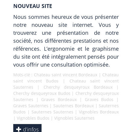
NOUVEAU SITE
Nous sommes heureux de vous présenter
notre nouveau site internet. Vous y
trouverez une présentation de notre
société, nos différentes prestations et nos
références. L’ergonomie et le graphisme
du site ont été intégralement pensés pour
vous offrir une consultation optimisée.
Mots-clé :
Chateau saint vincent Bordeaux
|
Chateau
saint vincent Budos
|
Chateau saint vincent
Sauternes
|
Cherchy desqueyroux Bordeaux
|
Cherchy desqueyroux Budos
|
Cherchy desqueyroux
Sauternes
|
Graves Bordeaux
|
Graves Budos
|
Graves Sauternes
|
Sauternes Bordeaux
|
Sauternes
Budos
|
Sauternes Sauternes
|
Vignobles Bordeaux
|
Vignobles Budos
|
Vignobles Sauternes
d’infos