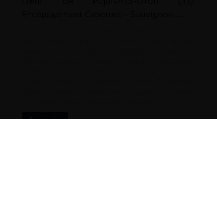
cœur de Pujols-sur-Ciron (33).
Encépagement Cabernet – Sauvignon …
Mots-clé :
Chateau saint vincent Bordeaux
|
Chateau
saint vincent Budos
|
Chateau saint vincent
Sauternes
|
Cherchy desqueyroux Bordeaux
|
Cherchy desqueyroux Budos
|
Cherchy desqueyroux
Sauternes
|
Graves Bordeaux
|
Graves Budos
|
Graves Sauternes
|
Sauternes Bordeaux
|
Sauternes
Budos
|
Sauternes Sauternes
|
Vignobles Bordeaux
|
Vignobles Budos
|
Vignobles Sauternes
d’infos