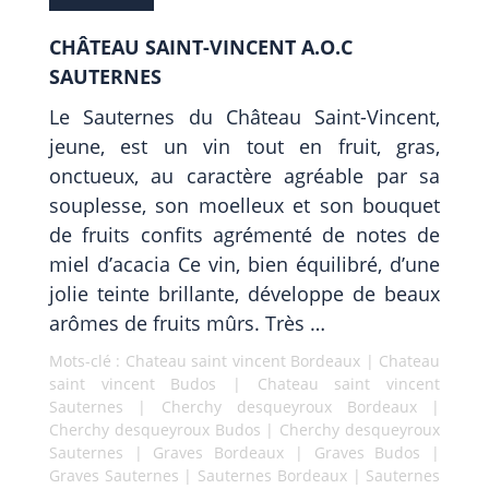
CHÂTEAU SAINT-VINCENT A.O.C
SAUTERNES
Le Sauternes du Château Saint-Vincent,
jeune, est un vin tout en fruit, gras,
onctueux, au caractère agréable par sa
souplesse, son moelleux et son bouquet
de fruits confits agrémenté de notes de
miel d’acacia Ce vin, bien équilibré, d’une
jolie teinte brillante, développe de beaux
arômes de fruits mûrs. Très …
Mots-clé :
Chateau saint vincent Bordeaux
|
Chateau
saint vincent Budos
|
Chateau saint vincent
Sauternes
|
Cherchy desqueyroux Bordeaux
|
Cherchy desqueyroux Budos
|
Cherchy desqueyroux
Sauternes
|
Graves Bordeaux
|
Graves Budos
|
Graves Sauternes
|
Sauternes Bordeaux
|
Sauternes