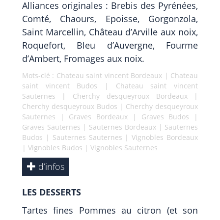
Alliances originales : Brebis des Pyrénées,
Comté, Chaours, Epoisse, Gorgonzola,
Saint Marcellin, Château d’Arville aux noix,
Roquefort, Bleu d’Auvergne, Fourme
d’Ambert, Fromages aux noix.
Mots-clé :
Chateau saint vincent Bordeaux
|
Chateau
saint vincent Budos
|
Chateau saint vincent
Sauternes
|
Cherchy desqueyroux Bordeaux
|
Cherchy desqueyroux Budos
|
Cherchy desqueyroux
Sauternes
|
Graves Bordeaux
|
Graves Budos
|
Graves Sauternes
|
Sauternes Bordeaux
|
Sauternes
Budos
|
Sauternes Sauternes
|
Vignobles Bordeaux
|
Vignobles Budos
|
Vignobles Sauternes
d’infos
LES DESSERTS
Tartes fines Pommes au citron (et son