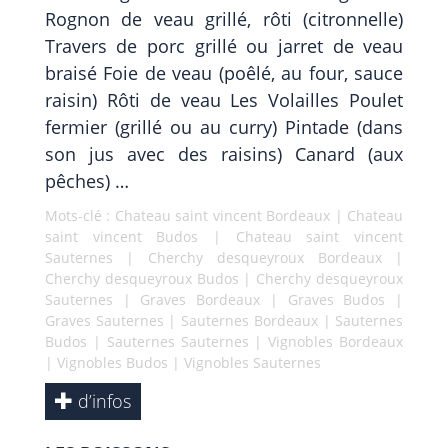
Rognon de veau grillé, rôti (citronnelle)
Travers de porc grillé ou jarret de veau
braisé Foie de veau (poêlé, au four, sauce
raisin) Rôti de veau Les Volailles Poulet
fermier (grillé ou au curry) Pintade (dans
son jus avec des raisins) Canard (aux
pêches) …
Mots-clé :
Chateau saint vincent Bordeaux
|
Chateau
saint vincent Budos
|
Chateau saint vincent
Sauternes
|
Cherchy desqueyroux Bordeaux
|
Cherchy desqueyroux Budos
|
Cherchy desqueyroux
Sauternes
|
Graves Bordeaux
|
Graves Budos
|
Graves Sauternes
|
Sauternes Bordeaux
|
Sauternes
Budos
|
Sauternes Sauternes
|
Vignobles Bordeaux
|
Vignobles Budos
|
Vignobles Sauternes
d’infos