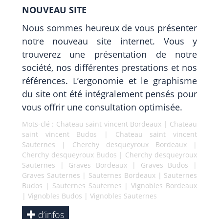
NOUVEAU SITE
Nous sommes heureux de vous présenter
notre nouveau site internet. Vous y
trouverez une présentation de notre
société, nos différentes prestations et nos
références. L’ergonomie et le graphisme
du site ont été intégralement pensés pour
vous offrir une consultation optimisée.
Mots-clé :
Chateau saint vincent Bordeaux
|
Chateau
saint vincent Budos
|
Chateau saint vincent
Sauternes
|
Cherchy desqueyroux Bordeaux
|
Cherchy desqueyroux Budos
|
Cherchy desqueyroux
Sauternes
|
Graves Bordeaux
|
Graves Budos
|
Graves Sauternes
|
Sauternes Bordeaux
|
Sauternes
Budos
|
Sauternes Sauternes
|
Vignobles Bordeaux
|
Vignobles Budos
|
Vignobles Sauternes
d’infos