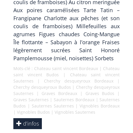
coulis de framboises) Au citron meringuée
Aux poires caramélisées Tarte Tatin –
Frangipane Charlotte aux pêches (et son
coulis de framboises) Millefeuilles aux
agrumes Figues chaudes Coing-Mangue
Île flottante – Sabayon à l’orange Fraises
légèrement sucrées Saint Honoré
Pamplemousse (miel, noisettes) Sorbets
Mots-clé :
Chateau saint vincent Bordeaux
|
Chateau
saint vincent Budos
|
Chateau saint vincent
Sauternes
|
Cherchy desqueyroux Bordeaux
|
Cherchy desqueyroux Budos
|
Cherchy desqueyroux
Sauternes
|
Graves Bordeaux
|
Graves Budos
|
Graves Sauternes
|
Sauternes Bordeaux
|
Sauternes
Budos
|
Sauternes Sauternes
|
Vignobles Bordeaux
|
Vignobles Budos
|
Vignobles Sauternes
d’infos