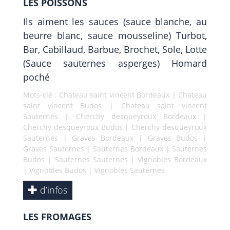
LES POISSONS
Ils aiment les sauces (sauce blanche, au
beurre blanc, sauce mousseline) Turbot,
Bar, Cabillaud, Barbue, Brochet, Sole, Lotte
(Sauce sauternes asperges) Homard
poché
Mots-clé :
Chateau saint vincent Bordeaux
|
Chateau
saint vincent Budos
|
Chateau saint vincent
Sauternes
|
Cherchy desqueyroux Bordeaux
|
Cherchy desqueyroux Budos
|
Cherchy desqueyroux
Sauternes
|
Graves Bordeaux
|
Graves Budos
|
Graves Sauternes
|
Sauternes Bordeaux
|
Sauternes
Budos
|
Sauternes Sauternes
|
Vignobles Bordeaux
|
Vignobles Budos
|
Vignobles Sauternes
d’infos
LES FROMAGES