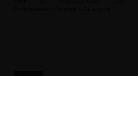
cœur de Pujols-sur-Ciron (33).
Encépagement Cabernet – Sauvignon …
Mots-clé :
Chateau saint vincent Bordeaux
|
Chateau
saint vincent Budos
|
Chateau saint vincent
Sauternes
|
Cherchy desqueyroux Bordeaux
|
Cherchy desqueyroux Budos
|
Cherchy desqueyroux
Sauternes
|
Graves Bordeaux
|
Graves Budos
|
Graves Sauternes
|
Sauternes Bordeaux
|
Sauternes
Budos
|
Sauternes Sauternes
|
Vignobles Bordeaux
|
Vignobles Budos
|
Vignobles Sauternes
d’infos