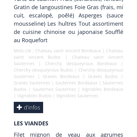
Gratin de langoustines Foie Gras (frais, mi
cuit, escalopé, poêlé) Asperges (sauce
mousseline) Les huîtres Tout assortiment
de cuisine chinoise ou japonaise Soufflé
au Roquefort
Mots-clé :
Chateau saint vincent Bordeaux
|
Chateau
saint vincent Budos
|
Chateau saint vincent
Sauternes
|
Cherchy desqueyroux Bordeaux
|
Cherchy desqueyroux Budos
|
Cherchy desqueyroux
Sauternes
|
Graves Bordeaux
|
Graves Budos
|
Graves Sauternes
|
Sauternes Bordeaux
|
Sauternes
Budos
|
Sauternes Sauternes
|
Vignobles Bordeaux
|
Vignobles Budos
|
Vignobles Sauternes
d’infos
LES VIANDES
Filet mignon de veau aux agrumes