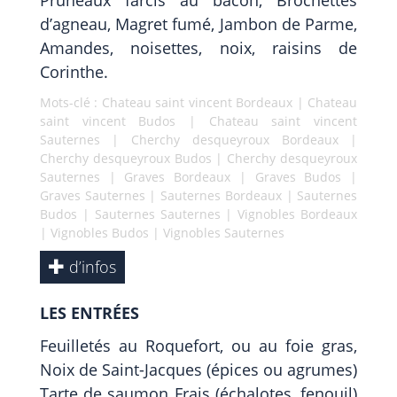
Pruneaux farcis au bacon, Brochettes
d’agneau, Magret fumé, Jambon de Parme,
Amandes, noisettes, noix, raisins de
Corinthe.
Mots-clé :
Chateau saint vincent Bordeaux
|
Chateau
saint vincent Budos
|
Chateau saint vincent
Sauternes
|
Cherchy desqueyroux Bordeaux
|
Cherchy desqueyroux Budos
|
Cherchy desqueyroux
Sauternes
|
Graves Bordeaux
|
Graves Budos
|
Graves Sauternes
|
Sauternes Bordeaux
|
Sauternes
Budos
|
Sauternes Sauternes
|
Vignobles Bordeaux
|
Vignobles Budos
|
Vignobles Sauternes
d’infos
LES ENTRÉES
Feuilletés au Roquefort, ou au foie gras,
Noix de Saint-Jacques (épices ou agrumes)
Tarte de saumon Frais (échalotes, fenouil)