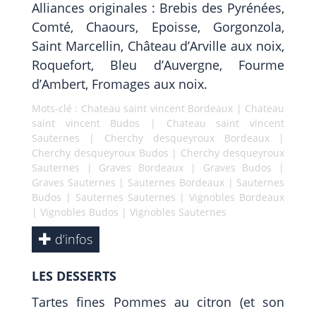
Alliances originales : Brebis des Pyrénées,
Comté, Chaours, Epoisse, Gorgonzola,
Saint Marcellin, Château d’Arville aux noix,
Roquefort, Bleu d’Auvergne, Fourme
d’Ambert, Fromages aux noix.
Mots-clé :
Chateau saint vincent Bordeaux
|
Chateau
saint vincent Budos
|
Chateau saint vincent
Sauternes
|
Cherchy desqueyroux Bordeaux
|
Cherchy desqueyroux Budos
|
Cherchy desqueyroux
Sauternes
|
Graves Bordeaux
|
Graves Budos
|
Graves Sauternes
|
Sauternes Bordeaux
|
Sauternes
Budos
|
Sauternes Sauternes
|
Vignobles Bordeaux
|
Vignobles Budos
|
Vignobles Sauternes
d’infos
LES DESSERTS
Tartes fines Pommes au citron (et son