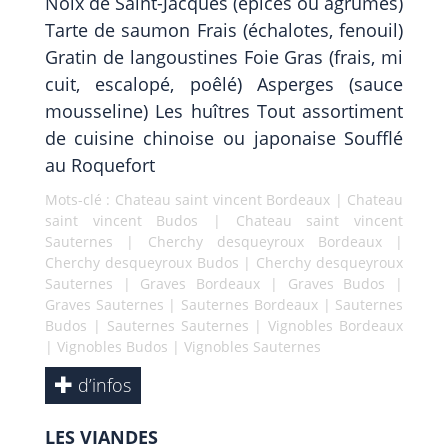
Noix de Saint-Jacques (épices ou agrumes)
Tarte de saumon Frais (échalotes, fenouil)
Gratin de langoustines Foie Gras (frais, mi
cuit, escalopé, poêlé) Asperges (sauce
mousseline) Les huîtres Tout assortiment
de cuisine chinoise ou japonaise Soufflé
au Roquefort
Mots-clé :
Chateau saint vincent Bordeaux
|
Chateau
saint vincent Budos
|
Chateau saint vincent
Sauternes
|
Cherchy desqueyroux Bordeaux
|
Cherchy desqueyroux Budos
|
Cherchy desqueyroux
Sauternes
|
Graves Bordeaux
|
Graves Budos
|
Graves Sauternes
|
Sauternes Bordeaux
|
Sauternes
Budos
|
Sauternes Sauternes
|
Vignobles Bordeaux
|
Vignobles Budos
|
Vignobles Sauternes
d’infos
LES VIANDES