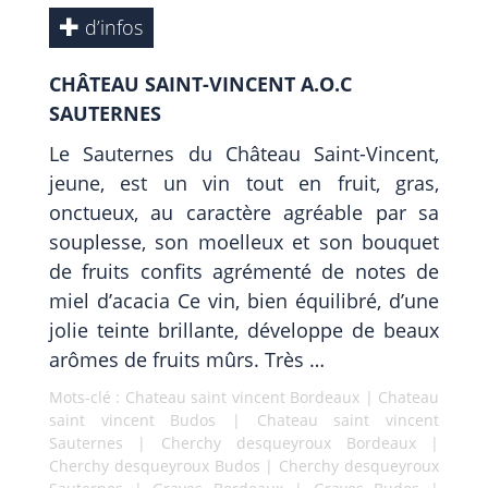
d’infos
CHÂTEAU SAINT-VINCENT A.O.C
SAUTERNES
Le Sauternes du Château Saint-Vincent,
jeune, est un vin tout en fruit, gras,
onctueux, au caractère agréable par sa
souplesse, son moelleux et son bouquet
de fruits confits agrémenté de notes de
miel d’acacia Ce vin, bien équilibré, d’une
jolie teinte brillante, développe de beaux
arômes de fruits mûrs. Très …
Mots-clé :
Chateau saint vincent Bordeaux
|
Chateau
saint vincent Budos
|
Chateau saint vincent
Sauternes
|
Cherchy desqueyroux Bordeaux
|
Cherchy desqueyroux Budos
|
Cherchy desqueyroux