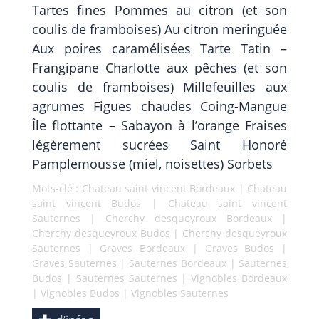
Tartes fines Pommes au citron (et son
coulis de framboises) Au citron meringuée
Aux poires caramélisées Tarte Tatin –
Frangipane Charlotte aux pêches (et son
coulis de framboises) Millefeuilles aux
agrumes Figues chaudes Coing-Mangue
Île flottante – Sabayon à l’orange Fraises
légèrement sucrées Saint Honoré
Pamplemousse (miel, noisettes) Sorbets
Mots-clé :
Chateau saint vincent Bordeaux
|
Chateau
saint vincent Budos
|
Chateau saint vincent
Sauternes
|
Cherchy desqueyroux Bordeaux
|
Cherchy desqueyroux Budos
|
Cherchy desqueyroux
Sauternes
|
Graves Bordeaux
|
Graves Budos
|
Graves Sauternes
|
Sauternes Bordeaux
|
Sauternes
Budos
|
Sauternes Sauternes
|
Vignobles Bordeaux
|
Vignobles Budos
|
Vignobles Sauternes