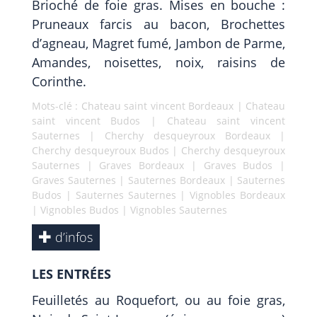
Brioché de foie gras. Mises en bouche :
Pruneaux farcis au bacon, Brochettes
d’agneau, Magret fumé, Jambon de Parme,
Amandes, noisettes, noix, raisins de
Corinthe.
Mots-clé :
Chateau saint vincent Bordeaux
|
Chateau
saint vincent Budos
|
Chateau saint vincent
Sauternes
|
Cherchy desqueyroux Bordeaux
|
Cherchy desqueyroux Budos
|
Cherchy desqueyroux
Sauternes
|
Graves Bordeaux
|
Graves Budos
|
Graves Sauternes
|
Sauternes Bordeaux
|
Sauternes
Budos
|
Sauternes Sauternes
|
Vignobles Bordeaux
|
Vignobles Budos
|
Vignobles Sauternes
d’infos
LES ENTRÉES
Feuilletés au Roquefort, ou au foie gras,