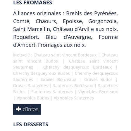
LES FROMAGES
Alliances originales : Brebis des Pyrénées,
Comté, Chaours, Epoisse, Gorgonzola,
Saint Marcellin, Château d’Arville aux noix,
Roquefort, Bleu d’Auvergne, Fourme
d’Ambert, Fromages aux noix.
Mots-clé :
Chateau saint vincent Bordeaux
|
Chateau
saint vincent Budos
|
Chateau saint vincent
Sauternes
|
Cherchy desqueyroux Bordeaux
|
Cherchy desqueyroux Budos
|
Cherchy desqueyroux
Sauternes
|
Graves Bordeaux
|
Graves Budos
|
Graves Sauternes
|
Sauternes Bordeaux
|
Sauternes
Budos
|
Sauternes Sauternes
|
Vignobles Bordeaux
|
Vignobles Budos
|
Vignobles Sauternes
d’infos
LES DESSERTS