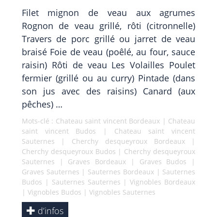
Filet mignon de veau aux agrumes
Rognon de veau grillé, rôti (citronnelle)
Travers de porc grillé ou jarret de veau
braisé Foie de veau (poêlé, au four, sauce
raisin) Rôti de veau Les Volailles Poulet
fermier (grillé ou au curry) Pintade (dans
son jus avec des raisins) Canard (aux
pêches) …
Mots-clé :
Chateau saint vincent Bordeaux
|
Chateau
saint vincent Budos
|
Chateau saint vincent
Sauternes
|
Cherchy desqueyroux Bordeaux
|
Cherchy desqueyroux Budos
|
Cherchy desqueyroux
Sauternes
|
Graves Bordeaux
|
Graves Budos
|
Graves Sauternes
|
Sauternes Bordeaux
|
Sauternes
Budos
|
Sauternes Sauternes
|
Vignobles Bordeaux
|
Vignobles Budos
|
Vignobles Sauternes
d’infos