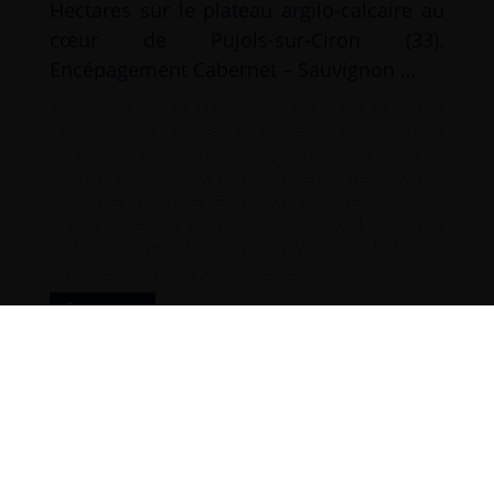
Hectares sur le plateau argilo-calcaire au
cœur de Pujols-sur-Ciron (33).
Encépagement Cabernet – Sauvignon …
Mots-clé :
Chateau saint vincent Bordeaux
|
Chateau
saint vincent Budos
|
Chateau saint vincent
Sauternes
|
Cherchy desqueyroux Bordeaux
|
Cherchy desqueyroux Budos
|
Cherchy desqueyroux
Sauternes
|
Graves Bordeaux
|
Graves Budos
|
Graves Sauternes
|
Sauternes Bordeaux
|
Sauternes
Budos
|
Sauternes Sauternes
|
Vignobles Bordeaux
|
Vignobles Budos
|
Vignobles Sauternes
d’infos