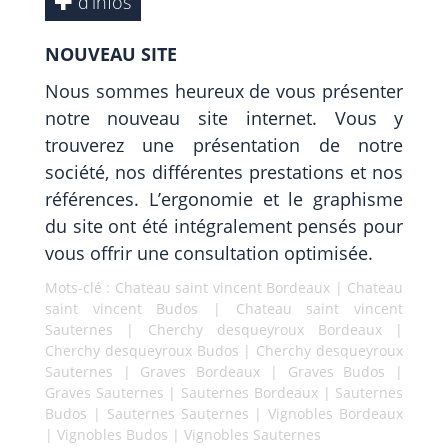
d’infos
NOUVEAU SITE
Nous sommes heureux de vous présenter
notre nouveau site internet. Vous y
trouverez une présentation de notre
société, nos différentes prestations et nos
références. L’ergonomie et le graphisme
du site ont été intégralement pensés pour
vous offrir une consultation optimisée.
Mots-clé :
Chateau saint vincent Bordeaux
|
Chateau
saint vincent Budos
|
Chateau saint vincent
Sauternes
|
Cherchy desqueyroux Bordeaux
|
Cherchy desqueyroux Budos
|
Cherchy desqueyroux
Sauternes
|
Graves Bordeaux
|
Graves Budos
|
Graves Sauternes
|
Sauternes Bordeaux
|
Sauternes
Budos
|
Sauternes Sauternes
|
Vignobles Bordeaux
|
Vignobles Budos
|
Vignobles Sauternes