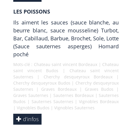
LES POISSONS
Ils aiment les sauces (sauce blanche, au
beurre blanc, sauce mousseline) Turbot,
Bar, Cabillaud, Barbue, Brochet, Sole, Lotte
(Sauce sauternes asperges) Homard
poché
Mots-clé :
Chateau saint vincent Bordeaux
|
Chateau
saint vincent Budos
|
Chateau saint vincent
Sauternes
|
Cherchy desqueyroux Bordeaux
|
Cherchy desqueyroux Budos
|
Cherchy desqueyroux
Sauternes
|
Graves Bordeaux
|
Graves Budos
|
Graves Sauternes
|
Sauternes Bordeaux
|
Sauternes
Budos
|
Sauternes Sauternes
|
Vignobles Bordeaux
|
Vignobles Budos
|
Vignobles Sauternes
d’infos