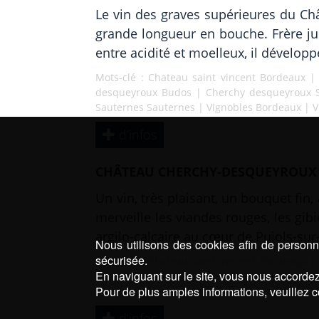
Le vin des graves supérieures du Ch
grande longueur en bouche. Frère ju
entre acidité et moelleux, il dévelop
Mots-clé :
Chateau saint vincent Bordeaux
desqueyroux Budos
|
Cherchy desqueyroux 
Sauternes Sauternes
|
Vignobles Bordeaux
|
V
d’infos
CHÂTEAU CHERCHY-DESQUEYROUX 
Un vin, très plaisant, un bouquet fin,
merveille les viandes rouges, les gib
argilo-calcaire au cœur de Pujols-su
Nous utilisons des cookies afin de personna
sécurisée.
Mots-clé :
Chateau saint vincent Bordeaux
En naviguant sur le site, vous nous accordez 
desqueyroux Budos
|
Cherchy desqueyroux 
Pour de plus amples informations, veuillez c
Sauternes Sauternes
|
Vignobles Bordeaux
|
V
d’infos