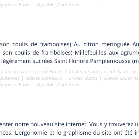
ignobles Budos
|
Vignobles Sauternes
son coulis de framboises) Au citron meringuée Au
t son coulis de framboises) Millefeuilles aux agru
es légèrement sucrées Saint Honoré Pamplemousse (mie
|
Chateau saint vincent Budos
|
Chateau saint vincent Sauternes
Sauternes
|
Graves Bordeaux
|
Graves Budos
|
Graves Sauterne
ignobles Budos
|
Vignobles Sauternes
er notre nouveau site internet. Vous y trouverez un
ences. L’ergonomie et le graphisme du site ont été 