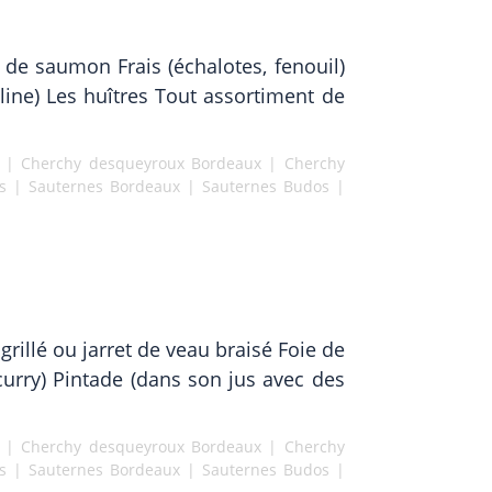
 de saumon Frais (échalotes, fenouil)
line) Les huîtres Tout assortiment de
|
Cherchy desqueyroux Bordeaux
|
Cherchy
s
|
Sauternes Bordeaux
|
Sauternes Budos
|
rillé ou jarret de veau braisé Foie de
 curry) Pintade (dans son jus avec des
|
Cherchy desqueyroux Bordeaux
|
Cherchy
s
|
Sauternes Bordeaux
|
Sauternes Budos
|