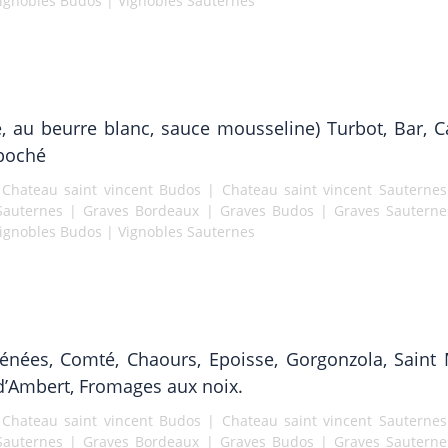
ignobles Budos
|
Vignobles Sauternes
, au beurre blanc, sauce mousseline) Turbot, Bar, Ca
 poché
|
Chateau saint vincent Budos
|
Chateau saint vincent Sauternes
Sauternes
|
Graves Bordeaux
|
Graves Budos
|
Graves Sauterne
ignobles Budos
|
Vignobles Sauternes
rénées, Comté, Chaours, Epoisse, Gorgonzola, Saint M
d’Ambert, Fromages aux noix.
|
Chateau saint vincent Budos
|
Chateau saint vincent Sauternes
Sauternes
|
Graves Bordeaux
|
Graves Budos
|
Graves Sauterne