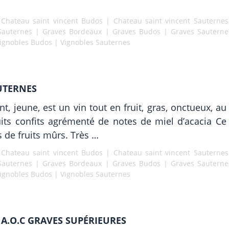
|
Chateau saint vincent Budos
|
Chateau saint vincent Sauternes
Sauternes
|
Graves Bordeaux
|
Graves Budos
|
Graves Sauterne
ignobles Budos
|
Vignobles Sauternes
UTERNES
, jeune, est un vin tout en fruit, gras, onctueux, a
s confits agrémenté de notes de miel d’acacia Ce vi
 de fruits mûrs. Très …
|
Chateau saint vincent Budos
|
Chateau saint vincent Sauternes
Sauternes
|
Graves Bordeaux
|
Graves Budos
|
Graves Sauterne
ignobles Budos
|
Vignobles Sauternes
.O.C GRAVES SUPÉRIEURES