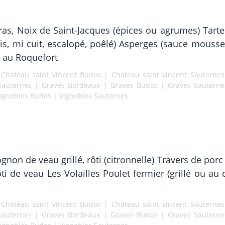
gras, Noix de Saint-Jacques (épices ou agrumes) Tarte
ais, mi cuit, escalopé, poêlé) Asperges (sauce mousse
é au Roquefort
|
Chateau saint vincent Budos
|
Chateau saint vincent Sauternes
Sauternes
|
Graves Bordeaux
|
Graves Budos
|
Graves Sauterne
ignobles Budos
|
Vignobles Sauternes
on de veau grillé, rôti (citronnelle) Travers de porc g
ôti de veau Les Volailles Poulet fermier (grillé ou au
|
Chateau saint vincent Budos
|
Chateau saint vincent Sauternes
Sauternes
|
Graves Bordeaux
|
Graves Budos
|
Graves Sauterne