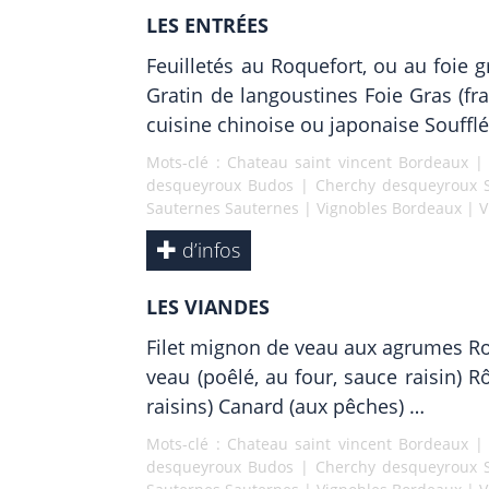
LES ENTRÉES
Feuilletés au Roquefort, ou au foie 
Gratin de langoustines Foie Gras (fr
cuisine chinoise ou japonaise Souffl
Mots-clé :
Chateau saint vincent Bordeaux
desqueyroux Budos
|
Cherchy desqueyroux 
Sauternes Sauternes
|
Vignobles Bordeaux
|
V
d’infos
LES VIANDES
Filet mignon de veau aux agrumes Rogn
veau (poêlé, au four, sauce raisin) R
raisins) Canard (aux pêches) …
Mots-clé :
Chateau saint vincent Bordeaux
desqueyroux Budos
|
Cherchy desqueyroux 