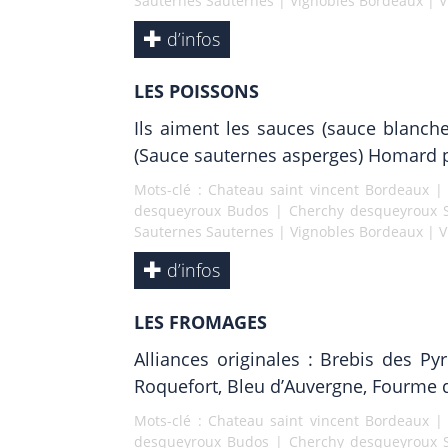
Sauternes Sauternes
|
Vignobles Bordeaux
|
V
d’infos
LES POISSONS
Ils aiment les sauces (sauce blanche
(Sauce sauternes asperges) Homard
Mots-clé :
Chateau saint vincent Bordeaux
desqueyroux Budos
|
Cherchy desqueyroux 
Sauternes Sauternes
|
Vignobles Bordeaux
|
V
d’infos
LES FROMAGES
Alliances originales : Brebis des Py
Roquefort, Bleu d’Auvergne, Fourme 
Mots-clé :
Chateau saint vincent Bordeaux
desqueyroux Budos
|
Cherchy desqueyroux 