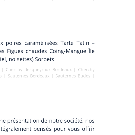
x poires caramélisées Tarte Tatin –
mes Figues chaudes Coing-Mangue Île
l, noisettes) Sorbets
|
Cherchy desqueyroux Bordeaux
|
Cherchy
s
|
Sauternes Bordeaux
|
Sauternes Budos
|
e présentation de notre société, nos
intégralement pensés pour vous offrir