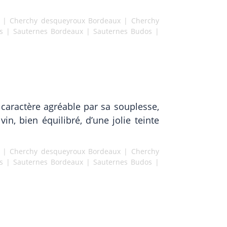
|
Cherchy desqueyroux Bordeaux
|
Cherchy
s
|
Sauternes Bordeaux
|
Sauternes Budos
|
u caractère agréable par sa souplesse,
n, bien équilibré, d’une jolie teinte
|
Cherchy desqueyroux Bordeaux
|
Cherchy
s
|
Sauternes Bordeaux
|
Sauternes Budos
|