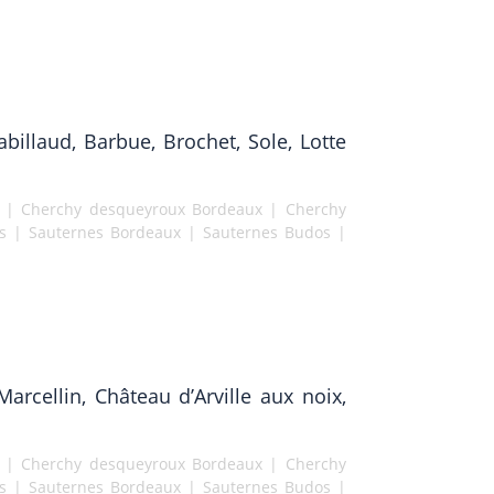
billaud, Barbue, Brochet, Sole, Lotte
|
Cherchy desqueyroux Bordeaux
|
Cherchy
s
|
Sauternes Bordeaux
|
Sauternes Budos
|
arcellin, Château d’Arville aux noix,
|
Cherchy desqueyroux Bordeaux
|
Cherchy
s
|
Sauternes Bordeaux
|
Sauternes Budos
|