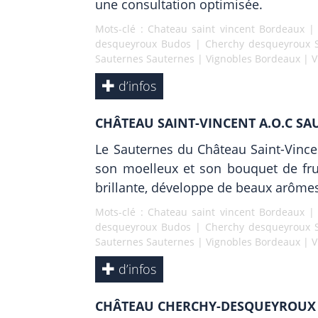
une consultation optimisée.
Mots-clé :
Chateau saint vincent Bordeaux
desqueyroux Budos
|
Cherchy desqueyroux 
Sauternes Sauternes
|
Vignobles Bordeaux
|
V
d’infos
CHÂTEAU SAINT-VINCENT A.O.C SA
Le Sauternes du Château Saint-Vincent
son moelleux et son bouquet de fruit
brillante, développe de beaux arômes
Mots-clé :
Chateau saint vincent Bordeaux
desqueyroux Budos
|
Cherchy desqueyroux 
Sauternes Sauternes
|
Vignobles Bordeaux
|
V
d’infos
CHÂTEAU CHERCHY-DESQUEYROUX A