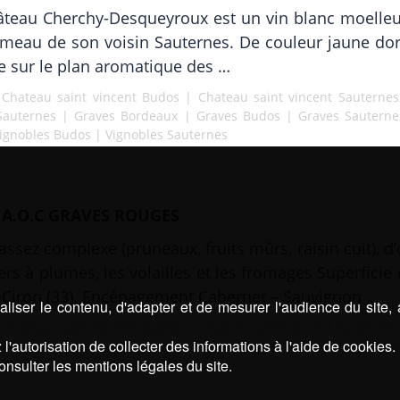
âteau Cherchy-Desqueyroux est un vin blanc moelle
meau de son voisin Sauternes. De couleur jaune doré
pe sur le plan aromatique des …
|
Chateau saint vincent Budos
|
Chateau saint vincent Sauternes
Sauternes
|
Graves Bordeaux
|
Graves Budos
|
Graves Sauterne
ignobles Budos
|
Vignobles Sauternes
A.O.C GRAVES ROUGES
 assez complexe (pruneaux, fruits mûrs, raisin cuit), 
iers à plumes, les volailles et les fromages Superficie
r-Ciron (33). Encépagement Cabernet – Sauvignon …
liser le contenu, d'adapter et de mesurer l'audience du site,
|
Chateau saint vincent Budos
|
Chateau saint vincent Sauternes
l'autorisation de collecter des informations à l'aide de cookies.
Sauternes
|
Graves Bordeaux
|
Graves Budos
|
Graves Sauterne
onsulter les mentions légales du site.
ignobles Budos
|
Vignobles Sauternes