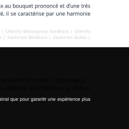
ux au bouquet prononcé et d’une très
, il se caractérise par une harmonie
|
Cherchy desqueyroux Bordeaux
|
Cherchy
s
|
Sauternes Bordeaux
|
Sauternes Budos
|
d’excellente évolution. Il accompagne à
 du Vignoble 4 Hectares sur le plateau
 ainsi que pour garantir une expérience plus
|
Cherchy desqueyroux Bordeaux
|
Cherchy
s
|
Sauternes Bordeaux
|
Sauternes Budos
|