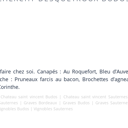
aire chez soi. Canapés : Au Roquefort, Bleu d’Auve
uche : Pruneaux farcis au bacon, Brochettes d’agn
Corinthe.
|
Chateau saint vincent Budos
|
Chateau saint vincent Sauternes
Sauternes
|
Graves Bordeaux
|
Graves Budos
|
Graves Sauterne
ignobles Budos
|
Vignobles Sauternes