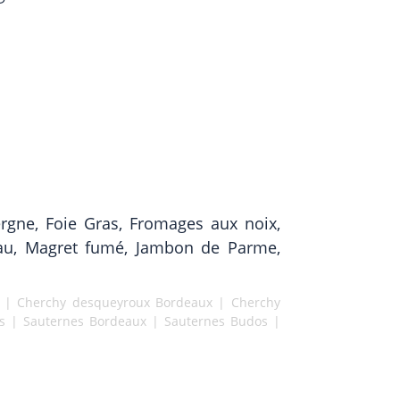
rgne, Foie Gras, Fromages aux noix,
eau, Magret fumé, Jambon de Parme,
|
Cherchy desqueyroux Bordeaux
|
Cherchy
s
|
Sauternes Bordeaux
|
Sauternes Budos
|