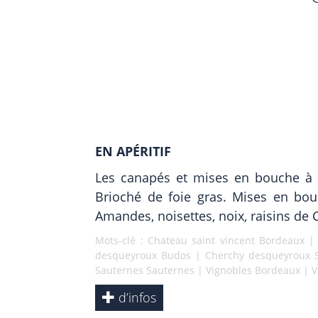
EN APÉRITIF
Les canapés et mises en bouche à f
Brioché de foie gras. Mises en bo
Amandes, noisettes, noix, raisins de 
Mots-clé :
Chateau saint vincent Bordeaux
desqueyroux Budos
|
Cherchy desqueyroux 
Sauternes Sauternes
|
Vignobles Bordeaux
|
V
d’infos