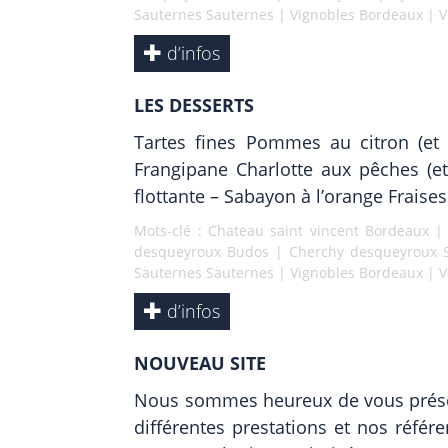
Sauternes Sauternes
|
Vignobles Bordeaux
|
V
d’infos
LES DESSERTS
Tartes fines Pommes au citron (et 
Frangipane Charlotte aux pêches (e
flottante – Sabayon à l’orange Frais
Mots-clé :
Chateau saint vincent Bordeaux
desqueyroux Budos
|
Cherchy desqueyroux 
Sauternes Sauternes
|
Vignobles Bordeaux
|
V
d’infos
NOUVEAU SITE
Nous sommes heureux de vous présent
différentes prestations et nos référ