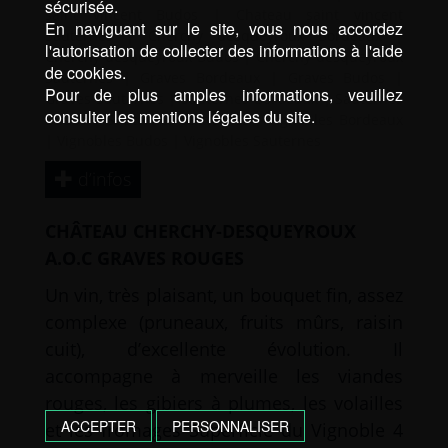
sécurisée.
saint vincent Budos
|
Chateau saint vincent
En naviguant sur le site, vous nous accordez
Sauternes
|
Cherchy desqueyroux Bordeaux
|
l'autorisation de collecter des informations à l'aide
Cherchy desqueyroux Budos
|
Cherchy desqueyroux
de cookies.
Sauternes
|
Graves Bordeaux
|
Graves Budos
|
Pour de plus amples informations, veuillez
Graves Sauternes
|
Sauternes Bordeaux
|
Sauternes
consulter les mentions légales du site.
Budos
|
Sauternes Sauternes
|
Vignobles Bordeaux
|
Vignobles Budos
|
Vignobles Sauternes
d’infos
CHÂTEAU CHERCHY-DESQUEYROUX
A.O.C GRAVES ROUGES
Un vin, très plaisant, un bouquet fin, assez
complexe (pruneaux, fruits mûrs, raisin
cuit), d’excellente évolution. Il
accompagne à merveille les viandes
rouges, les gibiers à plumes, les volailles
ACCEPTER
PERSONNALISER
et les fromages Superficie du Vignoble 4