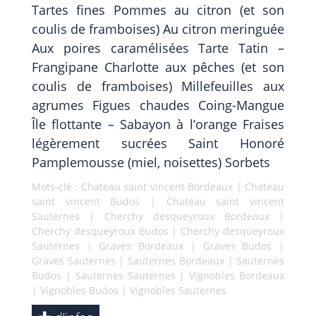
Tartes fines Pommes au citron (et son
coulis de framboises) Au citron meringuée
Aux poires caramélisées Tarte Tatin –
Frangipane Charlotte aux pêches (et son
coulis de framboises) Millefeuilles aux
agrumes Figues chaudes Coing-Mangue
Île flottante – Sabayon à l’orange Fraises
légèrement sucrées Saint Honoré
Pamplemousse (miel, noisettes) Sorbets
Mots-clé :
Chateau saint vincent Bordeaux
|
Chateau
saint vincent Budos
|
Chateau saint vincent
Sauternes
|
Cherchy desqueyroux Bordeaux
|
Cherchy desqueyroux Budos
|
Cherchy desqueyroux
Sauternes
|
Graves Bordeaux
|
Graves Budos
|
Graves Sauternes
|
Sauternes Bordeaux
|
Sauternes
Budos
|
Sauternes Sauternes
|
Vignobles Bordeaux
|
Vignobles Budos
|
Vignobles Sauternes