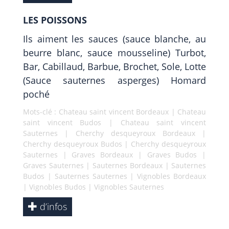
LES POISSONS
Ils aiment les sauces (sauce blanche, au
beurre blanc, sauce mousseline) Turbot,
Bar, Cabillaud, Barbue, Brochet, Sole, Lotte
(Sauce sauternes asperges) Homard
poché
Mots-clé :
Chateau saint vincent Bordeaux
|
Chateau
saint vincent Budos
|
Chateau saint vincent
Sauternes
|
Cherchy desqueyroux Bordeaux
|
Cherchy desqueyroux Budos
|
Cherchy desqueyroux
Sauternes
|
Graves Bordeaux
|
Graves Budos
|
Graves Sauternes
|
Sauternes Bordeaux
|
Sauternes
Budos
|
Sauternes Sauternes
|
Vignobles Bordeaux
|
Vignobles Budos
|
Vignobles Sauternes
d’infos