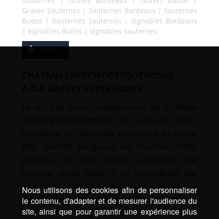
Sauternes
|
Graves Bordeaux
|
Graves Budos
|
Graves Sauternes
|
Sauternes Bordeaux
|
Sauternes
Budos
|
Sauternes Sauternes
|
Vignobles Bordeaux
|
Vignobles Budos
|
Vignobles Sauternes
d’infos
CHÂTEAU CHERCHY-DESQUEYROUX
A.O.C GRAVES SUPÉRIEURES
Le vin des graves supérieures du Château
Cherchy-Desqueyroux est un vin blanc
moelleux au bouquet prononcé et d’une
très grande longueur en bouche. Frère
jumeau de son voisin Sauternes. De
couleur jaune doré, il se caractérise par
une harmonie entre acidité et moelleux, il
Nous utilisons des cookies afin de personnaliser
développe sur le plan aromatique des …
le contenu, d'adapter et de mesurer l'audience du
site, ainsi que pour garantir une expérience plus
Mots-clé :
Chateau saint vincent Bordeaux
|
Chateau