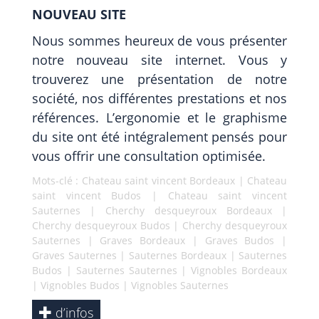
NOUVEAU SITE
Nous sommes heureux de vous présenter
notre nouveau site internet. Vous y
trouverez une présentation de notre
société, nos différentes prestations et nos
références. L’ergonomie et le graphisme
du site ont été intégralement pensés pour
vous offrir une consultation optimisée.
Mots-clé :
Chateau saint vincent Bordeaux
|
Chateau
saint vincent Budos
|
Chateau saint vincent
Sauternes
|
Cherchy desqueyroux Bordeaux
|
Cherchy desqueyroux Budos
|
Cherchy desqueyroux
Sauternes
|
Graves Bordeaux
|
Graves Budos
|
Graves Sauternes
|
Sauternes Bordeaux
|
Sauternes
Budos
|
Sauternes Sauternes
|
Vignobles Bordeaux
|
Vignobles Budos
|
Vignobles Sauternes
d’infos