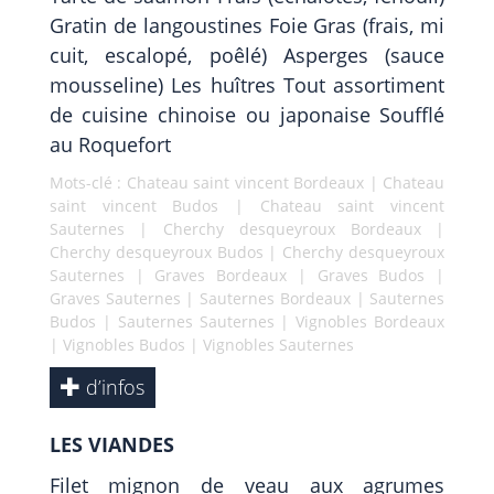
Gratin de langoustines Foie Gras (frais, mi
cuit, escalopé, poêlé) Asperges (sauce
mousseline) Les huîtres Tout assortiment
de cuisine chinoise ou japonaise Soufflé
au Roquefort
Mots-clé :
Chateau saint vincent Bordeaux
|
Chateau
saint vincent Budos
|
Chateau saint vincent
Sauternes
|
Cherchy desqueyroux Bordeaux
|
Cherchy desqueyroux Budos
|
Cherchy desqueyroux
Sauternes
|
Graves Bordeaux
|
Graves Budos
|
Graves Sauternes
|
Sauternes Bordeaux
|
Sauternes
Budos
|
Sauternes Sauternes
|
Vignobles Bordeaux
|
Vignobles Budos
|
Vignobles Sauternes
d’infos
LES VIANDES
Filet mignon de veau aux agrumes