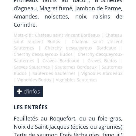
Pruneaux farcis au bacon, Brochettes
d’agneau, Magret fumé, Jambon de Parme,
Amandes, noisettes, noix, raisins de
Corinthe.
Mots-clé :
Chateau saint vincent Bordeaux
|
Chateau
saint vincent Budos
|
Chateau saint vincent
Sauternes
|
Cherchy desqueyroux Bordeaux
|
Cherchy desqueyroux Budos
|
Cherchy desqueyroux
Sauternes
|
Graves Bordeaux
|
Graves Budos
|
Graves Sauternes
|
Sauternes Bordeaux
|
Sauternes
Budos
|
Sauternes Sauternes
|
Vignobles Bordeaux
|
Vignobles Budos
|
Vignobles Sauternes
d’infos
LES ENTRÉES
Feuilletés au Roquefort, ou au foie gras,
Noix de Saint-Jacques (épices ou agrumes)
Tarte de saumon Frais (échalotes, fenouil)