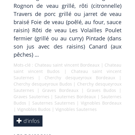
Rognon de veau grillé, rôti (citronnelle)
Travers de porc grillé ou jarret de veau
braisé Foie de veau (poêlé, au four, sauce
raisin) Rôti de veau Les Volailles Poulet
fermier (grillé ou au curry) Pintade (dans
son jus avec des raisins) Canard (aux
pêches) …
Mots-clé :
Chateau saint vincent Bordeaux
|
Chateau
saint vincent Budos
|
Chateau saint vincent
Sauternes
|
Cherchy desqueyroux Bordeaux
|
Cherchy desqueyroux Budos
|
Cherchy desqueyroux
Sauternes
|
Graves Bordeaux
|
Graves Budos
|
Graves Sauternes
|
Sauternes Bordeaux
|
Sauternes
Budos
|
Sauternes Sauternes
|
Vignobles Bordeaux
|
Vignobles Budos
|
Vignobles Sauternes
d’infos