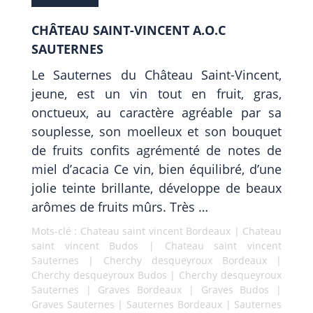
CHÂTEAU SAINT-VINCENT A.O.C
SAUTERNES
Le Sauternes du Château Saint-Vincent,
jeune, est un vin tout en fruit, gras,
onctueux, au caractère agréable par sa
souplesse, son moelleux et son bouquet
de fruits confits agrémenté de notes de
miel d’acacia Ce vin, bien équilibré, d’une
jolie teinte brillante, développe de beaux
arômes de fruits mûrs. Très …
Mots-clé :
Chateau saint vincent Bordeaux
|
Chateau
saint vincent Budos
|
Chateau saint vincent
Sauternes
|
Cherchy desqueyroux Bordeaux
|
Cherchy desqueyroux Budos
|
Cherchy desqueyroux
Sauternes
|
Graves Bordeaux
|
Graves Budos
|
Graves Sauternes
|
Sauternes Bordeaux
|
Sauternes