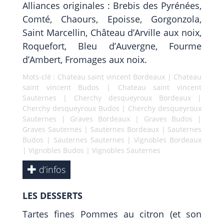
Alliances originales : Brebis des Pyrénées,
Comté, Chaours, Epoisse, Gorgonzola,
Saint Marcellin, Château d’Arville aux noix,
Roquefort, Bleu d’Auvergne, Fourme
d’Ambert, Fromages aux noix.
Mots-clé :
Chateau saint vincent Bordeaux
|
Chateau
saint vincent Budos
|
Chateau saint vincent
Sauternes
|
Cherchy desqueyroux Bordeaux
|
Cherchy desqueyroux Budos
|
Cherchy desqueyroux
Sauternes
|
Graves Bordeaux
|
Graves Budos
|
Graves Sauternes
|
Sauternes Bordeaux
|
Sauternes
Budos
|
Sauternes Sauternes
|
Vignobles Bordeaux
|
Vignobles Budos
|
Vignobles Sauternes
d’infos
LES DESSERTS
Tartes fines Pommes au citron (et son