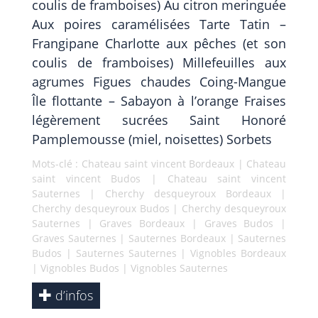
coulis de framboises) Au citron meringuée
Aux poires caramélisées Tarte Tatin –
Frangipane Charlotte aux pêches (et son
coulis de framboises) Millefeuilles aux
agrumes Figues chaudes Coing-Mangue
Île flottante – Sabayon à l’orange Fraises
légèrement sucrées Saint Honoré
Pamplemousse (miel, noisettes) Sorbets
Mots-clé :
Chateau saint vincent Bordeaux
|
Chateau
saint vincent Budos
|
Chateau saint vincent
Sauternes
|
Cherchy desqueyroux Bordeaux
|
Cherchy desqueyroux Budos
|
Cherchy desqueyroux
Sauternes
|
Graves Bordeaux
|
Graves Budos
|
Graves Sauternes
|
Sauternes Bordeaux
|
Sauternes
Budos
|
Sauternes Sauternes
|
Vignobles Bordeaux
|
Vignobles Budos
|
Vignobles Sauternes
d’infos