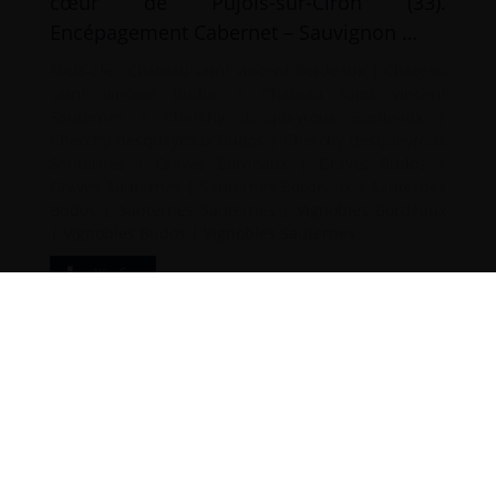
cœur de Pujols-sur-Ciron (33).
Encépagement Cabernet – Sauvignon …
Mots-clé :
Chateau saint vincent Bordeaux
|
Chateau
saint vincent Budos
|
Chateau saint vincent
Sauternes
|
Cherchy desqueyroux Bordeaux
|
Cherchy desqueyroux Budos
|
Cherchy desqueyroux
Sauternes
|
Graves Bordeaux
|
Graves Budos
|
Graves Sauternes
|
Sauternes Bordeaux
|
Sauternes
Budos
|
Sauternes Sauternes
|
Vignobles Bordeaux
|
Vignobles Budos
|
Vignobles Sauternes
d’infos