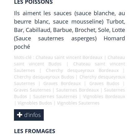
LES POISSONS
Ils aiment les sauces (sauce blanche, au
beurre blanc, sauce mousseline) Turbot,
Bar, Cabillaud, Barbue, Brochet, Sole, Lotte
(Sauce sauternes asperges) Homard
poché
Mots-clé :
Chateau saint vincent Bordeaux
|
Chateau
saint vincent Budos
|
Chateau saint vincent
Sauternes
|
Cherchy desqueyroux Bordeaux
|
Cherchy desqueyroux Budos
|
Cherchy desqueyroux
Sauternes
|
Graves Bordeaux
|
Graves Budos
|
Graves Sauternes
|
Sauternes Bordeaux
|
Sauternes
Budos
|
Sauternes Sauternes
|
Vignobles Bordeaux
|
Vignobles Budos
|
Vignobles Sauternes
d’infos
LES FROMAGES