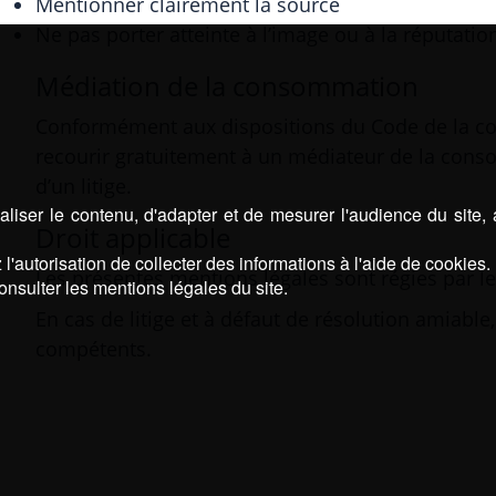
Mentionner clairement la source
Ne pas porter atteinte à l’image ou à la réputation
Médiation de la consommation
Conformément aux dispositions du Code de la 
recourir gratuitement à un médiateur de la cons
d’un litige.
liser le contenu, d'adapter et de mesurer l'audience du site,
Droit applicable
l'autorisation de collecter des informations à l'aide de cookies.
Les présentes mentions légales sont régies par le 
onsulter les mentions légales du site.
En cas de litige et à défaut de résolution amiable
compétents.