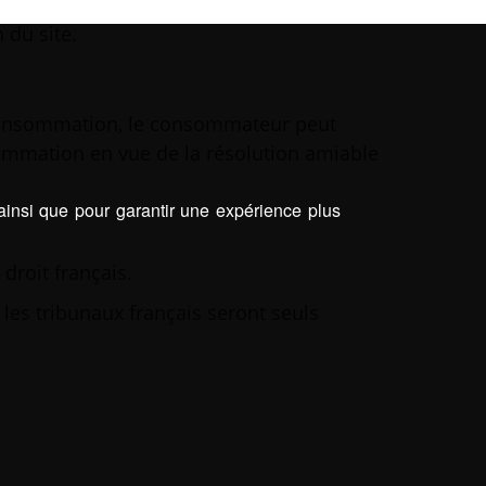
 du site.
consommation, le consommateur peut
ommation en vue de la résolution amiable
 ainsi que pour garantir une expérience plus
droit français.
, les tribunaux français seront seuls